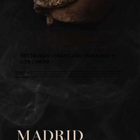
RESTAURANTE MEXICANO EN MADRID Y
LOS CABOS
Mamazzita Los Cabos
es un restaurante mexicano especializado en desayunos que celebra la esencia de México con una propuesta moderna
dentro del Hotel ME Cabo. Su cocina, mixología y ambiente rinden homenaje a las raíces del país a través de dos escenarios: la ciudad y el mar.
Mamazzita Madrid
, por su parte, es un bar de picoteo con coctelería de autor, destilados mexicanos y platos pensados para compartir.
MADRID