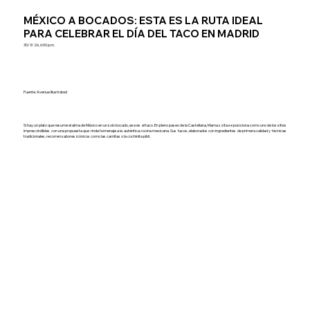
MÉXICO A BOCADOS: ESTA ES LA RUTA IDEAL
PARA CELEBRAR EL DÍA DEL TACO EN MADRID
30/3/26, 6:00 p.m.
Fuente: Avenue Illustrated
Si hay un plato que resume el alma de México en un solo bocado, ese es el taco. En pleno paseo de la Castellana, Mamazzita se posiciona como uno de los sitios
imprescindibles con una propuesta que rinde homenaje a la auténtica cocina mexicana. Sus tacos, elaborados con ingredientes de primera calidad y técnicas
tradicionales, recorren sabores icónicos como las carnitas o la cochinita pibil.