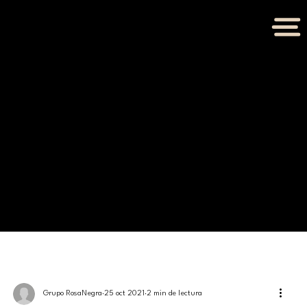
BLOG
Grupo RosaNegra
25 oct 2021
2 min de lectura