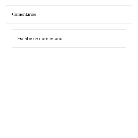
Comentarios
Escribir un comentario...
Mamazzita Los Cabos: cocina mexicana en ME
Cabo